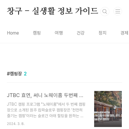
본문 바로가기
창구 - 실생활 정보 가이드
Home
캠핑
여행
건강
정치
경제
캠핑장
2
JTBC 효연, 써니 노웨이홈 두번째 캠핑, 원주 캄파슬로우 캠핑장
JTBC 캠핑 프로그램 "노웨이홈"에서 두 번째 캠핑
장으로 소개된 원주 캄파슬로우 캠핑장은 '천천히
즐기는 캠핑'이라는 슬로건 아래 힐링을 원하는 캠
퍼들에게 사랑받고 있는 곳입니다.캄파슬로우의 특
2024. 3. 8.
징:공동체 마을: 캠핑장을 넘어 다양한 경험을 제공