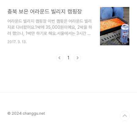
하는 공동체 마을로 운영됩니다.풍부한 활동: 캠핑
뿐만 아니라 방갈로, 공방, 농장, 솔트바, 우드 굿즈,
충북 보은 어라운드 빌리지 캠핑장
느린 책방 등 다양한 활동과 경험을 할 수 있습니다.
어라운드 빌리지 캠핑장 이번 캠핑은 어라운드 빌리
가족 친화적: 어린이들도 즐길 수 있는 놀이 공간과
지로 다녀왔어요.1박에 35,000원이예요, 2박을 하
프로그램이 마련되어 있습니다.캄파슬로우의 시설:
려 했으나, 1박만 하기로 해요.서울에서는 3시간 정
깨끗한 시설: 개수대, 화장실, 샤워실 등이 깨끗하게
도 걸렸어요. 아침에 출발해서, 점심쯤 도착했어요.
관리됩니다.아이 친화: 샤워실에 아이 슬리퍼, 드라
2017. 3. 13.
도착하자 마자 텐트 설치했어요~ 아직은 조큼 추워
이기, 나무빗 제공, 허브솔트 제공편리한 시설: 캠핑
서 거실형 텐트를 가지고 왔어요. 텐트를 설치 하고
용품 대여, 카페, 식당, 마트 등 편의 시설이 잘 갖..
국물 떡볶이 해먹어요~ 점심을 해결 하고, 장비를
1
하나 하나 설치 해요. 스태틱브이는 백패킹용으로
구입했지만, 이너안에서 쓰고 있어요~ 캠핑매트보
다 간단하고, 부피도 적어서 매우 활용하기 좋아요~
제일 중요한 블루투스 스피커를 설치해요~ 라디오
를 들을까 하다, 데이터 요금이 많이 나올 것 같아,
노래를 듣기로 해요건물과 가까이 텐트를 설치해서
그런지, WiFi 가 잡혀서, 나중에는 라디오를 들었어
요~ 이너..
© 2024 changgu.net