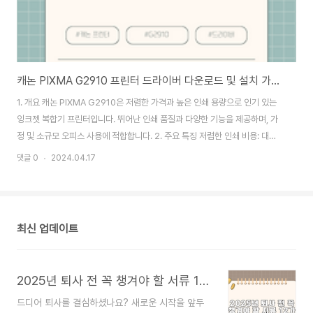
캐논 PIXMA G2910 프린터 드라이버 다운로드 및 설치 가이드
젤리
1. 개요 캐논 PIXMA G2910은 저렴한 가격과 높은 인쇄 용량으로 인기 있는
젤리
잉크젯 복합기 프린터입니다. 뛰어난 인쇄 품질과 다양한 기능을 제공하며, 가
는 
정 및 소규모 오피스 사용에 적합합니다. 2. 주요 특징 저렴한 인쇄 비용: 대용
식 
량 잉크 탱크 덕분에 인쇄 비용을 대폭 절감할 수 있습니다. 뛰어난 인쇄 품질:
다.
댓글 0
2024.04.17
댓글 
최대 4,800 x 1,200dpi의 해상도로 선명하고 섬세한 인쇄물을 제작합니다.
다.
다양한 기능: 복사, 스캔, 무선 프린팅 등 다양한 기능을 지원합니다. 무선 연결:
지원
Wi-Fi, Wi-Fi Direct를 통해 간편하게 무선 연결이 가능합니다. 컴팩트한 디
에서
자인: 공간 활용도를 높이는 컴팩트한 디자인입니다. 3. 드라이버 다운로드 및
속 
최신 업데이트
설치 캐논 PIXMA G2910 프린터를 사용하려면 먼저 ..
페이지
속하면
2025년 퇴사 전 꼭 챙겨야 할 서류 12가지! 하나도 안 빠뜨리는 법
드디어 퇴사를 결심하셨나요? 새로운 시작을 앞두