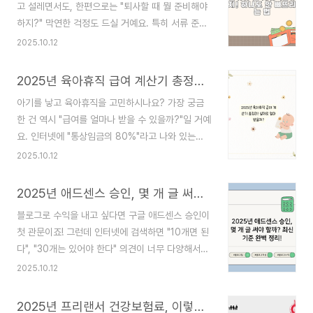
고 설레면서도, 한편으로는 "퇴사할 때 뭘 준비해야
하지?" 막연한 걱정도 드실 거예요. 특히 서류 준비
는 정말 중요한데, 나중에 필요할 때 못 받으면 엄청
2025.10.12
곤란해지거든요. 오늘은 2025년 기준으로 퇴사 전
반드시 챙겨야 할 서류 12가지를 완벽하게 정리해드
2025년 육아휴직 급여 계산기 총정리! 실제로 얼마 받을까?
릴게요!왜 퇴사 "전"에 준비해야 할까요?이 질문이
아기를 낳고 육아휴직을 고민하시나요? 가장 궁금
가장 중요해요. 많은 분들이 "나중에 필요하면 요청
한 건 역시 "급여를 얼마나 받을 수 있을까?"일 거예
하면 되지"라고 생각하시는데, 사실 퇴사 후에는 회
요. 인터넷에 "통상임금의 80%"라고 나와 있는데,
사가 협조해줄 의무가 약하거든요. 재직 중에는 인
실제로 계산해보면 생각보다 적게 나오는 경우가 많
2025.10.12
사팀에 요청할 권리가 명확하지만, 퇴사 후에는 "전
아서 당황하시는 분들이 많더라고요. 오늘은 2025
직원"이라 우선순위가 밀려요.게다가 담당자가 바뀌
년 기준으로 육아휴직 급여 계산 방법과 실제 수령
거나, 연락이 안 되거나, 회사와 관계가 좋지 않게
2025년 애드센스 승인, 몇 개 글 써야 할까? 최신 기준 완벽 정리!
액을 자세히 알려드릴게요!2025년 육아휴직 급여,
끝난 경우에는 더더욱 서류 받기가 어려워요. 그래
블로그로 수익을 내고 싶다면 구글 애드센스 승인이
이렇게 바뀌었어요!2025년부터 가장 크게 달라진
서 퇴..
첫 관문이죠! 그런데 인터넷에 검색하면 "10개면 된
점은 두 가지예요:매월 전액 즉시 지급: 예전에는 복
다", "30개는 있어야 한다" 의견이 너무 다양해서
직해야 일부를 받았는데, 이제는 매달 전액 받을 수
헷갈리실 거예요. 2025년 기준으로 실제 승인받은
2025.10.12
있어요!부부 6+6 특례 강화: 부부가 육아휴직을 나
사례들을 분석해봤더니, 명확한 패턴이 보이더라고
눠 쓰면 첫 6개월 급여가 더 높아져요.그런데 많은
요. 오늘은 애드센스 승인에 필요한 최소 포스팅 개
분들이 헷갈려하시는 게, "80% 받는다는데 왜 이
2025년 프리랜서 건강보험료, 이렇게 하면 합법적으로 확 줄어요!