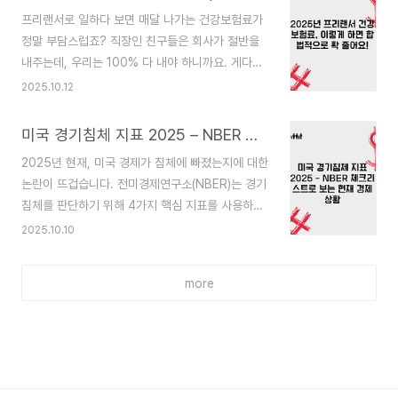
수와 꼭 알아야 할 핵심 기준을 정리해드릴게요!결
렇게 적지?"라는 거예요. 사실 육아휴직 급여는 단
프리랜서로 일하다 보면 매달 나가는 건강보험료가
론부터 말하면? 15~30개가 현실적!2025년 현재,
순..
정말 부담스럽죠? 직장인 친구들은 회사가 절반을
15~30개의 포스팅이 가장 안전한 기준으로 확인됐
내주는데, 우리는 100% 다 내야 하니까요. 게다가
어요. 실제로 승인받은 블로그들을 분석해보니,
소득뿐만 아니라 재산이나 차량까지 평가해서 보험
2025.10.12
17~25개 사이가 가장 많았고, 10개 이하일 때는
료가 매겨지니 "이게 맞나?" 싶을 때가 한두 번이 아
거의 승인이 안 됐습니다.다만 여기서 중요한 건, 단
니에요.그런데 다행히도, 합법적으로 건강보험료를
순히 "개수만 채운다고 되는 게 아니다"는 거예요.
미국 경기침체 지표 2025 – NBER 체크리스트로 보는 현재 경제 상황
줄일 수 있는 방법들이 꽤 많이 있답니다! 2025년
각 글의 품질이 훨씬 더 중요해졌답니다!글 길이는
2025년 현재, 미국 경제가 침체에 빠졌는지에 대한
기준으로 제도도 일부 바뀌어서, 예전보다 훨씬 유
..
논란이 뜨겁습니다. 전미경제연구소(NBER)는 경기
리해졌어요. 오늘은 세무사들이 실제로 추천하는 7
침체를 판단하기 위해 4가지 핵심 지표를 사용하는
가지 핵심 방법을 정리해볼게요.1. 필요경비를 최대
데요, 흥미롭게도 이 중 일부는 매우 나쁜 상황이지
2025.10.10
한 많이 인정받으세요건강보험료는 과세표준(소득
만, 나머지는 사상 최대치를 기록하고 있어요. 오늘
금액)을 기준으로 계산돼요. 그래서 종합소득세 신
은 NBER의 경기침체 체크리스트를 중심으로 미국
고할 때 사업 관련 지출을 꼼꼼하게 정리해서 '필요
more
경제의 현주소를 분석해볼게요.1. NBER이란? 경기
경비'로 인정받으면, 과세표준이 줄어들고 자연스럽
침체는 누가 결정하나전미경제연구소(National
게 건보료도 낮아지죠...
Bureau of Economic Research, NBER)는 미
국에서 경기침체를 공식적으로 판단하는 민간 비영
리 연구기관이에요.일반적으로 "2분기 연속 마이너
스 성장"을 경기침체로 보는 통념이 있지만, NBER