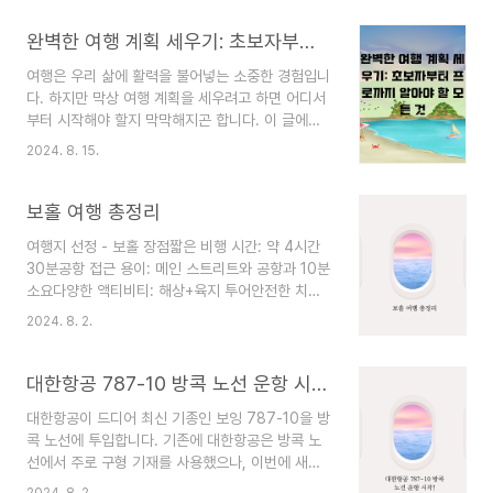
6cm 미만)❌ 다목적 칼✅ 칼 (날 6cm 미만)❌ 면도
칼날✅ 일회용 면도기 (안전날 포함)❌ 커터칼날✅
완벽한 여행 계획 세우기: 초보자부터 프로까지 알아야 할 모든 것
전기 면도기❌ 파마약✅ 손톱깎이, 족집게 ✅ 바늘
여행은 우리 삶에 활력을 불어넣는 소중한 경험입니
(뜨개바늘 포함) ✅ 우산, 휠체어, 유모차 ✅ 라이터,
다. 하지만 막상 여행 계획을 세우려고 하면 어디서
와인 오프너 2. 전자기기 🔋💻반입 가능반입 불가
부터 시작해야 할지 막막해지곤 합니다. 이 글에서
✅ 노트북, 태블릿PC, MP3❌ 전동 휠체어✅ 전기
는 여행 계획을 세우는 단계별 가이드와 유용한 팁
고데기 및 헤어기기❌ 160Wh 초과 리튬이온배터
2024. 8. 15.
들을 소개합니다. 초보 여행자부터 베테랑 여행자까
리✅ 전기 면도기❌ 리튬 함량 2g 초과 배터리✅ 알
지, 모두에게 도움이 될 정보를 담았습니다. 1. 여행
카라인 배터리(건전지) ✅ 전자 ..
지 선택: 당신의 꿈을 그리다여행 스타일 파악하기
보홀 여행 총정리
휴양이 목적인가, 모험을 즐기고 싶은가?자연을 즐
여행지 선정 - 보홀 장점짧은 비행 시간: 약 4시간
기고 싶은가, 도시의 문화를 체험하고 싶은가?혼자
30분공항 접근 용이: 메인 스트리트와 공항과 10분
여행? 친구와? 가족과?예산 고려하기항공권, 숙박,
소요다양한 액티비티: 해상+육지 투어안전한 치안:
식비, 관광 등 전체 예산 설정환율 체크 및 현지 물
필리핀에서 걸어 다닐 수 있는 몇 안 되는 여행지뚜
가 조사계절과 기후 확인여행지의 성수기/비수기 파
2024. 8. 2.
렷하지 않은 우기와 건기: 태풍만 안 오면 여행하기
악날씨에 따른 준비물 리스트 작성2. 일정 짜기: 시
좋음호불호가 없는 음식여행지 선정 - 보홀 단점한
간의 마법사가 되어보자여행 기간 결정휴가 일수와
국인이 많음: 경기도 보홀시라고 할 정도저렴하지
대한항공 787-10 방콕 노선 운항 시작!
현지 체류 시간 ..
않은 물가: 한국 물가의 65~75% 수준항공권 선정
대한항공이 드디어 최신 기종인 보잉 787-10을 방
필리핀 항공: 연착이 단골에어서울: 0시 이전 도착
콕 노선에 투입합니다. 기존에 대한항공은 방콕 노
추천준비물환전: 달러로 환전하고 현지에서 페소로
선에서 주로 구형 기재를 사용했으나, 이번에 새롭
환전, 부족한 돈은 트레블 월렛 카드 사용eSim: 로
게 도입한 787-10 기종을 2024년 8월 11일부터
밍 도깨비 이심 사용필리핀 입국 신고서 QR
2024. 8. 2.