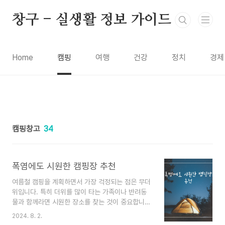
본문 바로가기
창구 - 실생활 정보 가이드
Home
캠핑
여행
건강
정치
경제
캠핑창고
34
폭염에도 시원한 캠핑장 추천
여름철 캠핑을 계획하면서 가장 걱정되는 점은 무더
위입니다. 특히 더위를 많이 타는 가족이나 반려동
물과 함께라면 시원한 장소를 찾는 것이 중요합니
다. 최근 다녀온 캠핑장 중 기온이 선선했던 몇 군데
2024. 8. 2.
를 추천해 드립니다. 1. 인제 미산분교 캠핑장위치: