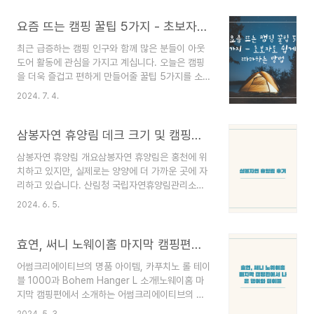
강원도 인제군특징: 밤에 바람이 많이 불어 전기장
판을 사용할 정도로 시원함.2. 철원 캠핑장위치: 강
요즘 뜨는 캠핑 꿀팁 5가지 - 초보자도 쉽게 따라하는 방법
원도 철원군특징: 낮 기온 26도로 캠핑하기 좋은 날
최근 급증하는 캠핑 인구와 함께 많은 분들이 아웃
씨. 밤에도 선선함.3. 영월 법흥계곡 캠핑장위치: 강
도어 활동에 관심을 가지고 계십니다. 오늘은 캠핑
원도 영월군특징: 물이 차가워서 물놀이가 어려울
을 더욱 즐겁고 편하게 만들어줄 꿀팁 5가지를 소개
정도로 시원하며, 밤에 선선함.4. 평창 캠핑장위치:
해드리려고 합니다. 초보자분들도 쉽게 따라할 수
강원도 평창군특징: 강아지도 시원하게 지낼 수 있
2024. 7. 4.
있는 방법들이니 주목해주세요!1. 원터치 텐트로 시
으며, 나무 그늘이 많은 곳 추천.5. 인제 연가리 캠
작하기장점:설치 시간 단축 (약 1-2분 소요)초보자
핑장위치: 강원도 인제군특징: 낮에 나무 그늘 밑은
도 쉽게 설치 가능팁:바람이 강한 날은 팩으로 단단
삼봉자연 휴양림 데크 크기 및 캠핑장 후기
시..
히 고정하세요방수 스프레이로 추가 방수 처리하면
삼봉자연 휴양림 개요삼봉자연 휴양림은 홍천에 위
좋아요2. 요리는 간단하게, 밀키트 활용하기장점:준
치하고 있지만, 실제로는 양양에 더 가까운 곳에 자
비 시간 절약식재료 손질 걱정 없음추천 메뉴:부대
리하고 있습니다. 산림청 국립자연휴양림관리소에
찌개 밀키트스테이크 밀키트팁: 현지 특산물과 함께
서 관리하며, 오대산국립공원 북서쪽의 해발
즐기면 더욱 맛있어요!3. LED 랜턴으로 분위기 UP
2024. 6. 5.
1,240m의 가칠봉과 1,155m의 응복산, 1,107m의
장점:저전력 고효율다양한 색상과 밝기 조절 가능활
사삼봉 등 세 개의 봉우리에 둘러싸인 천연림입니
용법:텐트 안에 은은한 조명으로 사용캠핑장 동선에
다. 전나무, 주목, 분비나무 등 침엽수와 거제수나
효연, 써니 노웨이홈 마지막 캠핑편에서 나온 행어와 테이블
따라 배치하여 안..
무, 박달나무 등 활엽수가 조화를 이룬 울창한 휴양
어썸크리에이티브의 명품 아이템, 카푸치노 롤 테이
림입니다.주차장에서 사이트까지의 험난한 길주차
블 1000과 Bohem Hanger L 소개!노웨이홈 마
장에서 캠핑 사이트까지 가는 길이 조금 험난합니
지막 캠핑편에서 소개하는 어썸크리에이티브의 제
다. 특히 비치된 카트가 없어 직접 카트를 가져와야
품들은 심플하면서도 세련된 디자인으로 많은 사랑
합니다. 이 카트가 잘 굴러가지 않을 수 있으니 주의
2024. 5. 3.