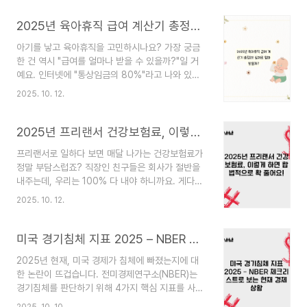
반드시 챙겨야 할 서류 12가지를 완벽하게 정리해
드릴게요!왜 퇴사 "전"에 준비해야 할까요?이 질문
2025년 육아휴직 급여 계산기 총정리! 실제로 얼마 받을까?
이 가장 중요해요. 많은 분들이 "나중에 필요하면 요
아기를 낳고 육아휴직을 고민하시나요? 가장 궁금
청하면 되지"라고 생각하시는데, 사실 퇴사 후에는
한 건 역시 "급여를 얼마나 받을 수 있을까?"일 거
회사가 협조해줄 의무가 약하거든요. 재직 중에는
예요. 인터넷에 "통상임금의 80%"라고 나와 있는
인사팀에 요청할 권리가 명확하지만, 퇴사 후에는
데, 실제로 계산해보면 생각보다 적게 나오는 경우
"전 직원"이라 우선순위가 밀려요.게다가 담당자가
2025. 10. 12.
가 많아서 당황하시는 분들이 많더라고요. 오늘은
바뀌거나, 연락이 안 되거나, 회사와 관계가 좋지 않
2025년 기준으로 육아휴직 급여 계산 방법과 실제
게 끝난 경우에는 더더욱 서류 받기가 어려워요. 그
수령액을 자세히 알려드릴게요!2025년 육아휴직
2025년 프리랜서 건강보험료, 이렇게 하면 합법적으로 확 줄어요!
래서 퇴..
급여, 이렇게 바뀌었어요!2025년부터 가장 크게 달
프리랜서로 일하다 보면 매달 나가는 건강보험료가
라진 점은 두 가지예요:매월 전액 즉시 지급: 예전에
정말 부담스럽죠? 직장인 친구들은 회사가 절반을
는 복직해야 일부를 받았는데, 이제는 매달 전액 받
내주는데, 우리는 100% 다 내야 하니까요. 게다가
을 수 있어요!부부 6+6 특례 강화: 부부가 육아휴직
소득뿐만 아니라 재산이나 차량까지 평가해서 보험
을 나눠 쓰면 첫 6개월 급여가 더 높아져요.그런데
2025. 10. 12.
료가 매겨지니 "이게 맞나?" 싶을 때가 한두 번이
많은 분들이 헷갈려하시는 게, "80% 받는다는데
아니에요.그런데 다행히도, 합법적으로 건강보험료
왜 이렇게 적지?"라는 거예요. 사실 육아휴직 급여
를 줄일 수 있는 방법들이 꽤 많이 있답니다! 2025
미국 경기침체 지표 2025 – NBER 체크리스트로 보는 현재 경제 상황
는 단순..
년 기준으로 제도도 일부 바뀌어서, 예전보다 훨씬
2025년 현재, 미국 경제가 침체에 빠졌는지에 대
유리해졌어요. 오늘은 세무사들이 실제로 추천하는
한 논란이 뜨겁습니다. 전미경제연구소(NBER)는
7가지 핵심 방법을 정리해볼게요.1. 필요경비를 최
경기침체를 판단하기 위해 4가지 핵심 지표를 사용
대한 많이 인정받으세요건강보험료는 과세표준(소
하는데요, 흥미롭게도 이 중 일부는 매우 나쁜 상황
득금액)을 기준으로 계산돼요. 그래서 종합소득세
2025. 10. 10.