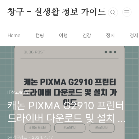
본문 바로가기
창구 - 실생활 정보 가이드
Home
캠핑
여행
건강
정치
경제
IT창고/Info.
캐논 PIXMA G2910 프린터
드라이버 다운로드 및 설치 가
이드
by 창구창고
2024. 4. 17.