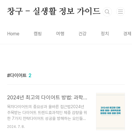
본문 바로가기
창구 - 실생활 정보 가이드
Home
캠핑
여행
건강
정치
경제
다이어트
2
2024년 최고의 다이어트 방법: 과학적으로 입증된 체중 감량 전략
목차다이어트의 중요성과 올바른 접근법2024년
주목받는 다이어트 트렌드효과적인 체중 감량을 위
한 7가지 전략다이어트 성공을 방해하는 요인들지
속 가능한 체중 관리 비결다이어트의 중요성과 올바
2024. 7. 8.
른 접근법다이어트는 단순히 체중을 줄이는 것이 아