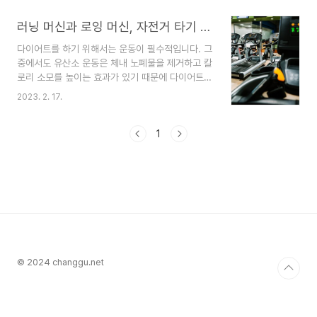
닌 전반적인 건강 증진을 위한 중요한 과정입니다.
올바른 다이어트는 체중 감량뿐만 아니라 만성 질환
러닝 머신과 로잉 머신, 자전거 타기 중 가장 다이어트에 좋은 운동은?
예방, 에너지 증진, 자존감 향상 등 다양한 이점을
다이어트를 하기 위해서는 운동이 필수적입니다. 그
제공합니다.건강한 다이어트의 이점:심혈관 질환 위
중에서도 유산소 운동은 체내 노폐물을 제거하고 칼
험 감소제2형 당뇨병 예방 및 관리관절 건강 개선수
로리 소모를 높이는 효과가 있기 때문에 다이어트에
면의 질 향상정신 건강 증진2024년 주목받는 다이
좋은 운동으로 꼽힙니다. 이번 글에서는 러닝 머신,
어트 트렌드직관적 식사법(Intuitive Eating)신체
2023. 2. 17.
로잉 머신, 자전거 타기 중에서 가장 다이어트에 좋
의 배고픔과 포만감 신호에 귀 기울이기감정적 식사
은 운동을 알아보겠습니다. 러닝 머신 러닝 머신은
습관 개선식물 기반 식단(Plant-Based Diet)환경
뛰는 것을 모방한 운동기구로, 다리와 엉덩이를 중
1
친화적..
심으로 전신 근육을 자극하며, 유산소 운동의 대표
적인 종류입니다. 러닝 머신의 장점은 운동 강도를
쉽게 조절할 수 있다는 것입니다. 걷기부터 뛰기까
지 다양한 운동 강도를 선택할 수 있어 초보자부터
전문가까지 모두 사용하기 좋습니다. 또한, 지속적
인 운동을 하면서 체중감량과 근육강화 효과를 기대
할 수 있습니다. 하지만, 러닝 머신의 단점은 고강도
운동으로 인한 부..
© 2024 changgu.net