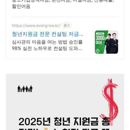
할인어음
https://www.evergrow.kr/
광고
청년지원금 전문 컨설팅 저금
리 정책자금 지금 신청
심사관의 마음을 여는 방법 승인률
98% 실전 노하우로 컨설팅 도와드
립니다 승인율 97.8%, 정책자금 전
화 한 통으로 확인 가능합니다 !