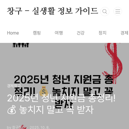
본문 바로가기
창구 - 실생활 정보 가이드
Home
캠핑
여행
건강
정치
경제
경제창고
2025년 청년 지원금 총정리!
💰 놓치지 말고 꼭 받자
by 창구창고
2025. 10. 8.