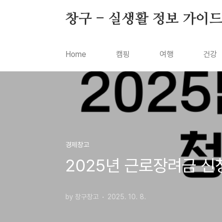
본문 바로가기
창구 - 실생활 정보 가이
Home
캠핑
여행
건강
경제창고
2025년 근로장려금 신
by 창구창고
2025. 10. 8.