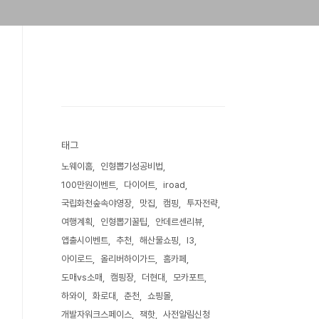
태그
노웨이홈
인형뽑기성공비법
100만원이벤트
다이어트
iroad
국립화천숲속야영장
맛집
캠핑
투자전략
여행계획
인형뽑기꿀팁
안데르센리뷰
앱출시이벤트
추천
해산물쇼핑
I3
아이로드
올리버하이가드
홈카페
도매vs소매
캠핑장
더현대
모카포트
하와이
화로대
춘천
쇼핑몰
개발자워크스페이스
잭핫
사전알림신청