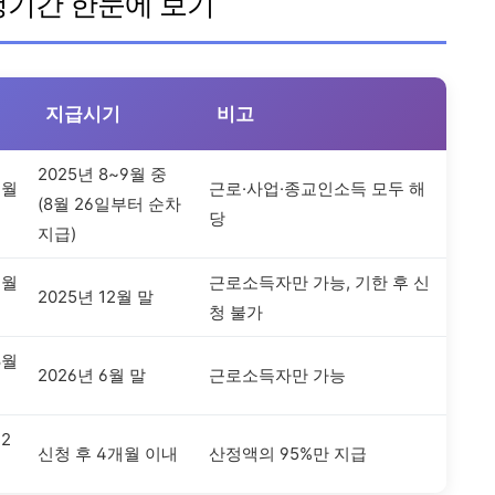
신청기간 한눈에 보기
지급시기
비고
2025년 8~9월 중
6월
근로·사업·종교인소득 모두 해
(8월 26일부터 순차
당
지급)
9월
근로소득자만 가능, 기한 후 신
2025년 12월 말
청 불가
3월
2026년 6월 말
근로소득자만 가능
12
신청 후 4개월 이내
산정액의 95%만 지급