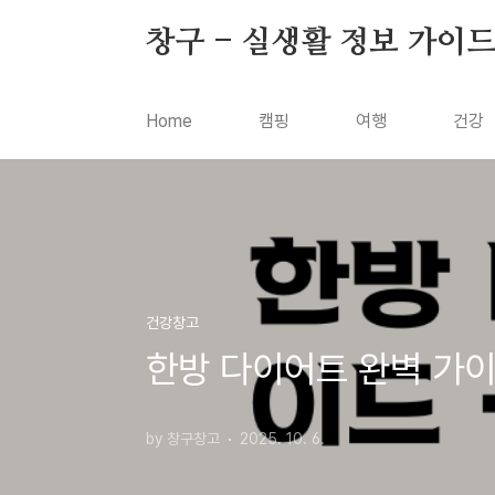
본문 바로가기
창구 - 실생활 정보 가이
Home
캠핑
여행
건강
건강창고
한방 다이어트 완벽 가이
by 창구창고
2025. 10. 6.