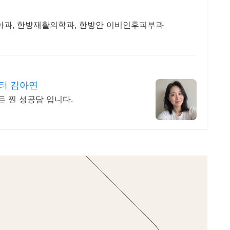
소아과, 한방재활의학과, 한방안 이비인후피부과
터 김아연
든 찐 성공담 입니다.