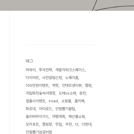
태그
하와이
투자전략
개발자워크스페이스
다이어트
사전알림신청
노웨이홈
100만원이벤트
잭핫
안데르센리뷰
캠핑
국립화천숲속야영장
도매vs소매
춘천
앱출시이벤트
iroad
쇼핑몰
홈카페
화로대
아이로드
인형뽑기꿀팁
올리버하이가드
여행계획
해산물쇼핑
모카포트
캠핑장
맛집
추천
I3
더현대
인형뽑기성공비법