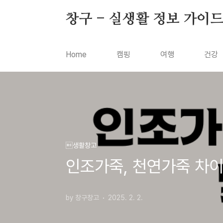
본문 바로가기
창구 - 실생활 정보 가이
Home
캠핑
여행
건강
생활창고
인조가죽, 천연가죽 차이
by 창구창고
2025. 2. 2.