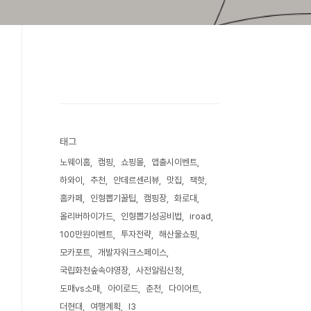
태그
노웨이홈
캠핑
쇼핑몰
앱출시이벤트
하와이
추천
안데르센리뷰
맛집
잭핫
홈카페
인형뽑기꿀팁
캠핑장
화로대
올리버하이가드
인형뽑기성공비법
iroad
100만원이벤트
투자전략
해산물쇼핑
모카포트
개발자워크스페이스
국립화천숲속야영장
사전알림신청
도매vs소매
아이로드
춘천
다이어트
더현대
여행계획
I3