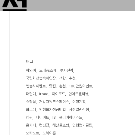
태그
하와이
도매vs소매
투자전략
국립화천숲속야영장
잭핫
추천
앱출시이벤트
맛집
춘천
100만원이벤트
더현대
iroad
아이로드
안데르센리뷰
쇼핑몰
개발자워크스페이스
여행계획
화로대
인형뽑기성공비법
사전알림신청
캠핑
다이어트
I3
올리버하이가드
홈카페
캠핑장
해산물쇼핑
인형뽑기꿀팁
모카포트
노웨이홈