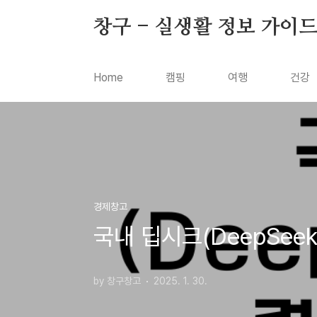
본문 바로가기
창구 - 실생활 정보 가이
Home
캠핑
여행
건강
경제창고
국내 딥시크(DeepSee
by 창구창고
2025. 1. 30.