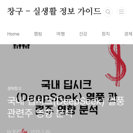
본문 바로가기
창구 - 실생활 정보 가이드
Home
캠핑
여행
건강
정치
경제
경제창고
국내 딥시크(DeepSeek) 열풍
관련주 영향 분석
by 창구창고
2025. 1. 30.